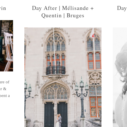
vin
Day After | Mélisande +
Day
Quentin | Bruges
ure of
ur &
pent a