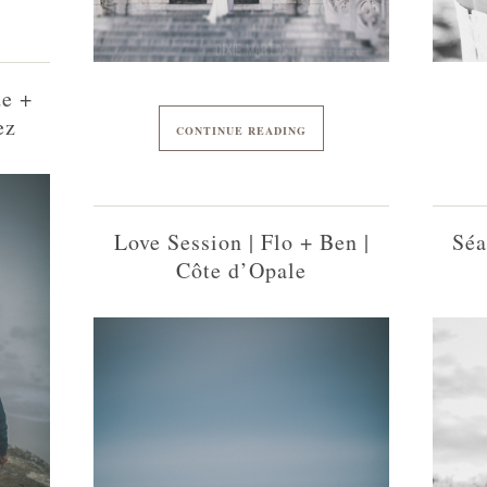
de +
ez
CONTINUE READING
Love Session | Flo + Ben |
Séa
Côte d’Opale